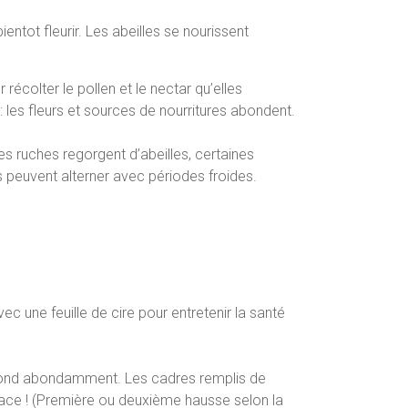
ntot fleurir. Les abeilles se nourissent
récolter le pollen et le nectar qu’elles
 les fleurs et sources de nourritures abondent.
s ruches regorgent d’abeilles, certaines
 peuvent alterner avec périodes froides.
 une feuille de cire pour entretenir la santé
 pond abondamment. Les cadres remplis de
ace ! (Première ou deuxième hausse selon la