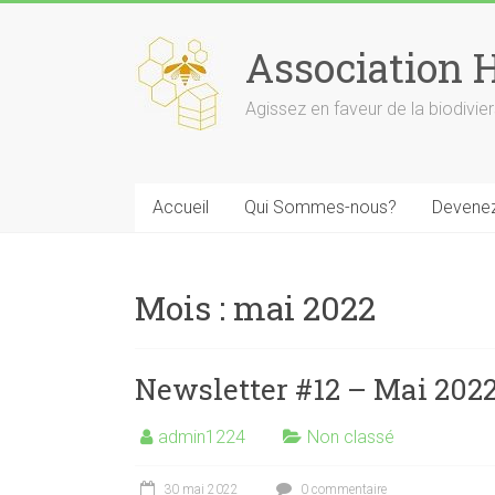
Skip
to
Association 
content
Agissez en faveur de la biodivie
Accueil
Qui Sommes-nous?
Devenez
Mois :
mai 2022
Newsletter #12 – Mai 202
admin1224
Non classé
30 mai 2022
0 commentaire