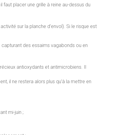
il faut placer une grille à reine au-dessus du
activité sur la planche d’envol). Si le risque est
 en capturant des essaims vagabonds ou en
précieux antioxydants et antimicrobiens. Il
nt, il ne restera alors plus qu’à la mettre en
t mi-juin ;