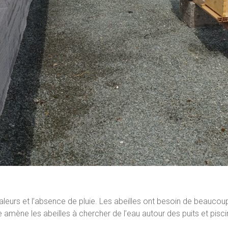
eurs et l’absence de pluie. Les abeilles ont besoin de beaucoup 
e amène les abeilles à chercher de l’eau autour des puits et pis