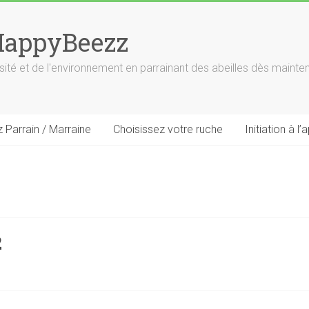
HappyBeezz
rsité et de l'environnement en parrainant des abeilles dès mainte
 Parrain / Marraine
Choisissez votre ruche
Initiation à l’
2