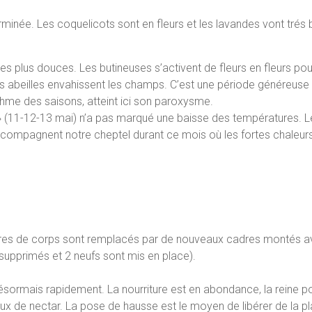
inée. Les coquelicots sont en fleurs et les lavandes vont trés bie
es plus douces. Les butineuses s’activent de fleurs en fleurs pour 
es abeilles envahissent les champs. C’est une période généreuse :
thme des saisons, atteint ici son paroxysme.
» (11-12-13 mai) n’a pas marqué une baisse des températures. Le
accompagnent notre cheptel durant ce mois où les fortes chaleurs
dres de corps sont remplacés par de nouveaux cadres montés avec
supprimés et 2 neufs sont mis en place).
désormais rapidement. La nourriture est en abondance, la reine
 de nectar. La pose de hausse est le moyen de libérer de la pl