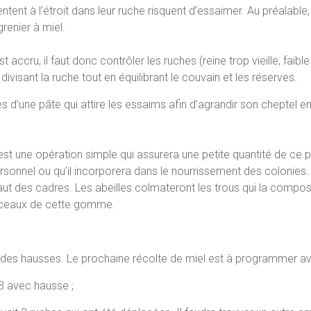
ntent à l’étroit dans leur ruche risquent d’essaimer. Au préalable, 
renier à miel.
accru, il faut donc contrôler les ruches (reine trop vieille, faible 
ivisant la ruche tout en équilibrant le couvain et les réserves.
es d’une pâte qui attire les essaims afin d’agrandir son cheptel
s est une opération simple qui assurera une petite quantité de ce 
rsonnel ou qu’il incorporera dans le nourrissement des colonies.
 haut des cadres. Les abeilles colmateront les trous qui la compose
rceaux de cette gomme.
 des hausses. Le prochaine récolte de miel est à programmer avan
3 avec hausse ;